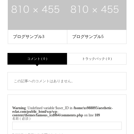
ブログサンプル3
ブログサンプル5
コメント ( 0 )
トラックバック ( 0 )
この記事へのコメントはありません。
Warning
: Undefined variable $user_ID in
/home/xs988895/aesthetic-
eclat.com/public_html/wp/wp-
content/themes/famous_tcd064/comments.php
on line
109
名前 ( 必須 )