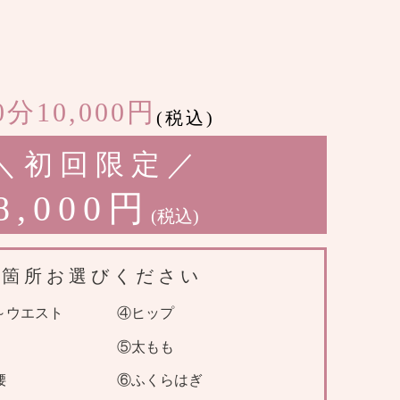
0分10,000円
(税込)
＼初回限定／
8,000円
(税込)
2箇所お選びください
～ウエスト
④ヒップ
⑤太もも
腰
⑥ふくらはぎ