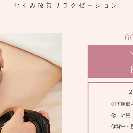
むくみ改善リラクゼーション
6
①下腹部
②二の腕
③背中～