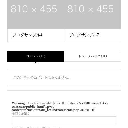
ブログサンプル4
ブログサンプル7
コメント ( 0 )
トラックバック ( 0 )
この記事へのコメントはありません。
Warning
: Undefined variable $user_ID in
/home/xs988895/aesthetic-
eclat.com/public_html/wp/wp-
content/themes/famous_tcd064/comments.php
on line
109
名前 ( 必須 )